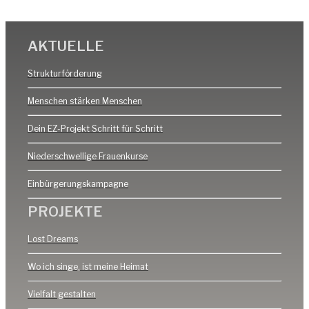
c
n
t
g
h
s
a
a
t
t
l
AKTUELLE
t
e
a
t
i
n
l
u
Strukturförderung
o
,
t
n
n
N
Menschen stärken Menschen
u
g
a
n
e
Dein EZ-Projekt Schritt für Schritt
v
g
n
i
e
Niederschwellige Frauenkurse
g
n
a
Einbürgerungskampagne
t
PROJEKTE
i
o
Lost Dreams
n
Wo ich singe, ist meine Heimat
Vielfalt gestalten