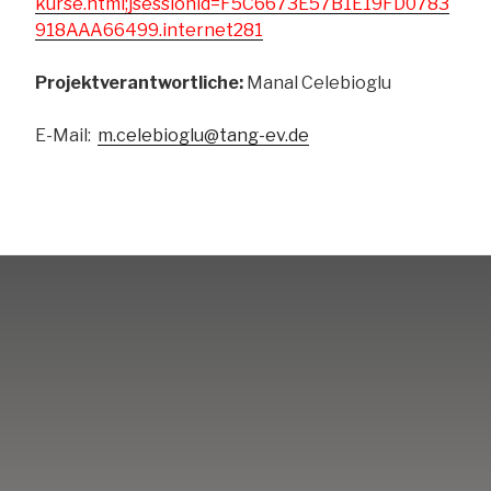
kurse.html;jsessionid=F5C6673E57B1E19FD0783
918AAA66499.internet281
Projektverantwortliche:
Manal Celebioglu
E-Mail:
m.celebioglu@tang-ev.de