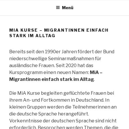
Zum
Menü
Inhalt
TANG e.V.
springen
MIA KURSE – MIGRANTINNEN EINFACH
STARK IM ALLTAG
The African Network of Germany
Bereits seit den 1990er Jahren fördert der Bund
niederschwellige Seminarmaßnahmen für
ausländische Frauen. Seit 2020 hat das
Kursprogramm einen neuen Namen:
MiA –
Migrantinnen einfach stark im Alltag
.
Die MiA Kurse begleiten geflüchtete Frauen bei
ihrem An- und Fortkommen in Deutschland. In
kleinen Gruppen werden die Teilnehmerinnen an
die deutsche Sprache herangeführt.
Vorkenntnisse der deutschen Sprache sind nicht
erforderlich. Besprochen werden Themen, die die