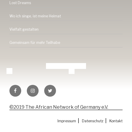
Lost Dreams
Wo ich singe, ist meine Heimat
Vielfalt gestalten
Gemeinsam für mehr Teilhabe
Tang-
Tang-
Tang-
ev.de
ev.de
ev.de
auf
auf
auf
©2019 The African Network of Germany e.V.
facebook
Instagramm
Twitter
|
|
Impressum
Datenschutz
Kontakt