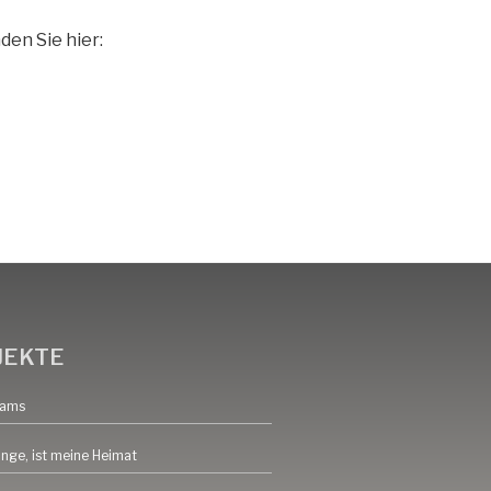
den Sie hier:
JEKTE
eams
inge, ist meine Heimat