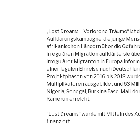
TANG e.
„Lost Dreams – Verlorene Träume“ ist de
The African Network of Germany
Aufklärungskampagne, die junge Mensch
afrikanischen Ländern über die Gefah
irregulären Migration aufklärte, sie üb
irregulärer Migranten in Europa inform
einer legalen Einreise nach Deutschland
Projektphasen von 2016 bis 2018 wurd
Multiplikatoren ausgebildet und 63 Mil
Nigeria, Senegal, Burkina Faso, Mali, de
Kamerun erreicht.
“Lost Dreams” wurde mit Mitteln des A
finanziert.