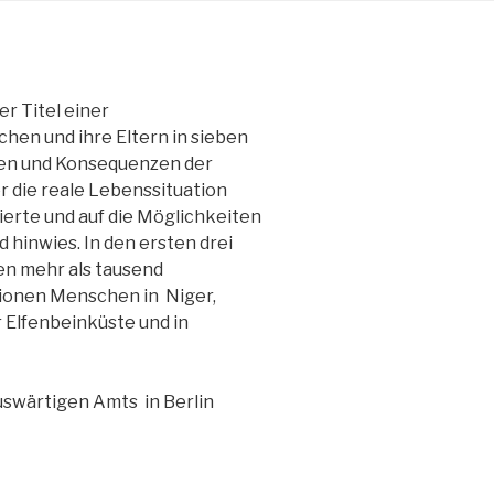
V.
r Titel einer
en und ihre Eltern in sieben
ren und Konsequenzen der
er die reale Lebenssituation
ierte und auf die Möglichkeiten
 hinwies. In den ersten drei
en mehr als tausend
lionen Menschen in Niger,
r Elfenbeinküste und in
uswärtigen Amts in Berlin