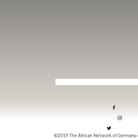
Tang-ev.de auf facebook
Tang-ev.de auf Instagramm
Tang-ev.de auf Twitter
©2019 The African Network of Germany e