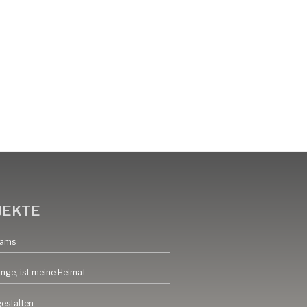
V.
JEKTE
eams
inge, ist meine Heimat
gestalten