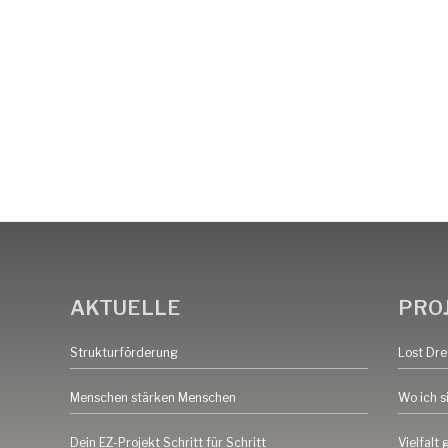
TANG e.
The African Network of Germany
AKTUELLE
PRO
Strukturförderung
Lost Dr
Menschen stärken Menschen
Wo ich s
Dein EZ-Projekt Schritt für Schritt
Vielfalt 