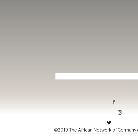
Tang-ev.de auf facebook
Tang-ev.de auf Instagramm
Tang-ev.de auf Twitter
©2019 The African Network of Germany e