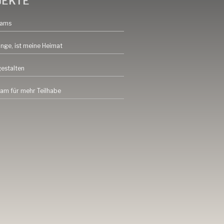
JEKTE
eams
inge, ist meine Heimat
gestalten
am für mehr Teilhabe