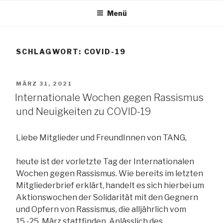
Zum
Menü
Inhalt
TANG e.V.
springen
SCHLAGWORT:
COVID-19
The African Network of Germany
VERÖFFENTLICHT
MÄRZ 31, 2021
AM
Internationale Wochen gegen Rassismus
und Neuigkeiten zu COVID-19
Liebe Mitglieder und FreundInnen von TANG,
heute ist der vorletzte Tag der Internationalen
Wochen gegen Rassismus. Wie bereits im letzten
Mitgliederbrief erklärt, handelt es sich hierbei um
Aktionswochen der Solidarität mit den Gegnern
und Opfern von Rassismus, die alljährlich vom
15.-25. März stattfinden. Anlässlich des