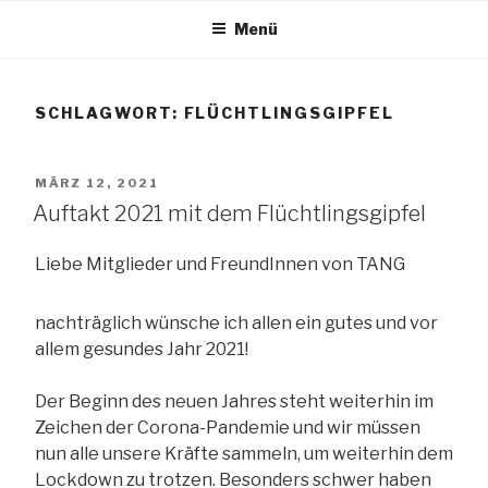
Zum
Menü
Inhalt
TANG e.V.
springen
SCHLAGWORT:
FLÜCHTLINGSGIPFEL
The African Network of Germany
VERÖFFENTLICHT
MÄRZ 12, 2021
AM
Auftakt 2021 mit dem Flüchtlingsgipfel
Liebe Mitglieder und FreundInnen von TANG
nachträglich wünsche ich allen ein gutes und vor
allem gesundes Jahr 2021!
Der Beginn des neuen Jahres steht weiterhin im
Zeichen der Corona-Pandemie und wir müssen
nun alle unsere Kräfte sammeln, um weiterhin dem
Lockdown zu trotzen. Besonders schwer haben