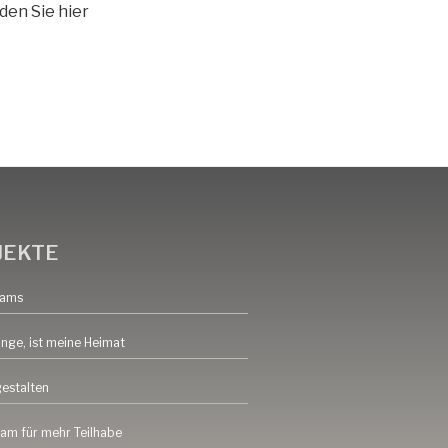
den Sie hier
JEKTE
eams
inge, ist meine Heimat
gestalten
am für mehr Teilhabe