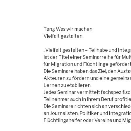
TANG e.
Tang Was wir machen
The African Network of Germany
Vielfalt gestalten
„Vielfalt gestalten – Teilhabe und Inte
ist der Titel einer Seminarreihe für Mu
für Migration und Flüchtlinge gefördert
Die Seminare haben das Ziel, den Aus
Akteuren zu fördern und eine gemeinsam
Lernen zu etablieren.
Jedes Seminar vermittelt fachspezifis
Teilnehmer auch in ihrem Beruf profiti
Die Seminare richten sich an verschied
an Journalisten, Politiker und Integrat
Flüchtlingshelfer oder Vereine und Mi