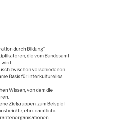
V.
gration durch Bildung“
ltiplikatoren, die vom Bundesamt
 wird.
tausch zwischen verschiedenen
e Basis für interkulturelles
chen Wissen, von dem die
eren.
ene Zielgruppen, zum Beispiel
ionsbeiräte, ehrenamtliche
grantenorganisationen.