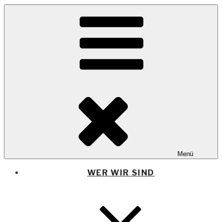
TANG
e.V.
Menü
The African Network of Germany
WER WIR SIND