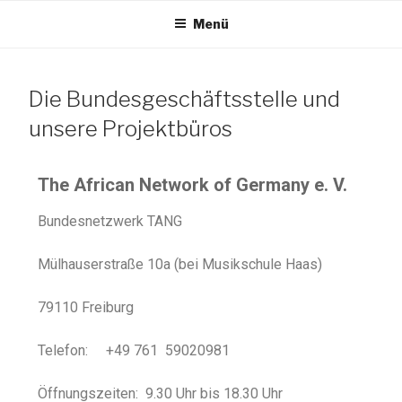
Menü
TANG e.V.
Die Bundesgeschäftsstelle und
The African Network of Germany
unsere Projektbüros
The African Network of Germany e. V.
Bundesnetzwerk TANG
Mülhauserstraße 10a (bei Musikschule Haas)
79110 Freiburg
Telefon: +49 761 59020981
Öffnungszeiten: 9.30 Uhr bis 18.30 Uhr