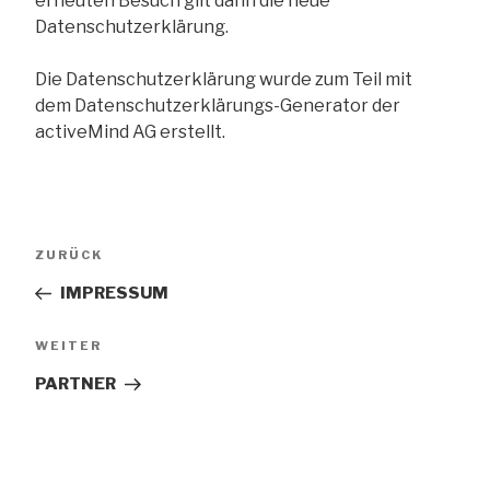
erneuten Besuch gilt dann die neue
Datenschutzerklärung.
Die Datenschutzerklärung wurde zum Teil mit
dem Datenschutzerklärungs-Generator der
activeMind AG erstellt.
Beitrags-
Vorheriger
ZURÜCK
Navigation
Beitrag
IMPRESSUM
Nächster
WEITER
Beitrag
PARTNER