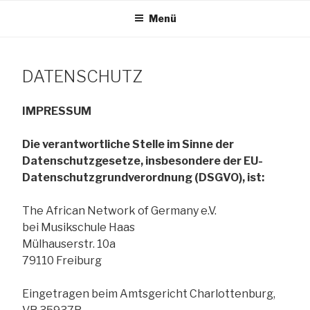
Zum
Menü
Inhalt
TANG e.V.
springen
DATENSCHUTZ
The African Network of Germany
IMPRESSUM
Die verantwortliche Stelle im Sinne der
Datenschutzgesetze, insbesondere der EU-
Datenschutzgrundverordnung (DSGVO), ist:
The African Network of Germany e.V.
bei Musikschule Haas
Mülhauserstr. 10a
79110 Freiburg
Eingetragen beim Amtsgericht Charlottenburg,