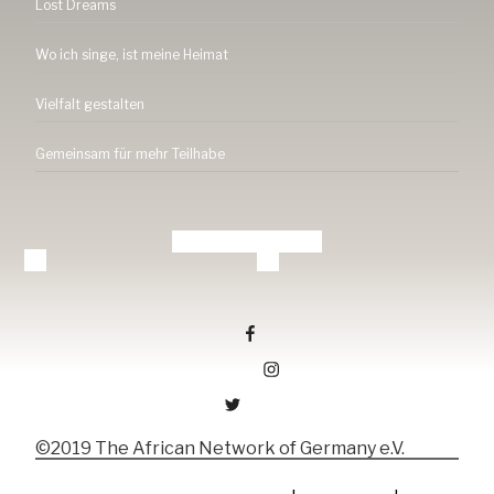
Lost Dreams
Wo ich singe, ist meine Heimat
Vielfalt gestalten
Gemeinsam für mehr Teilhabe
Tang-ev.de auf facebook
Tang-ev.de auf Instagramm
Tang-ev.de auf Twitter
©2019 The African Network of Germany e.V.