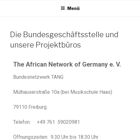
Menü
TANG e.V.
Die Bundesgeschäftsstelle und
The African Network of Germany
unsere Projektbüros
The African Network of Germany e. V.
Bundesnetzwerk TANG
Mülhauserstraße 10a (bei Musikschule Haas)
79110 Freiburg
Telefon: +49 761 59020981
Öffnungszeiten: 9.30 Uhr bis 18.30 Uhr