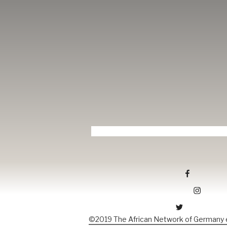
Tang-ev.de auf facebook
Tang-ev.de auf Instagramm
Tang-ev.de auf Twitter
©2019 The African Network of Germany e