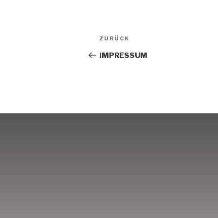
Beitrags-
Vorheriger
ZURÜCK
Navigation
Beitrag
IMPRESSUM