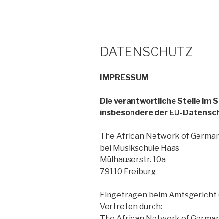
Zum
Inhalt
springen
DATENSCHUTZ
IMPRESSUM
Die verantwortliche Stelle im
insbesondere der EU-Datensch
The African Network of Germany
bei Musikschule Haas
Mülhauserstr. 10a
79110 Freiburg
Eingetragen beim Amtsgericht
Vertreten durch:
The African Network of Germany 