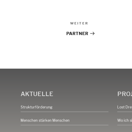
Nächster
WEITER
Beitrag
PARTNER
AKTUELLE
PRO
Strukturförderung
Lost Dr
Menschen stärken Menschen
Wo ich s