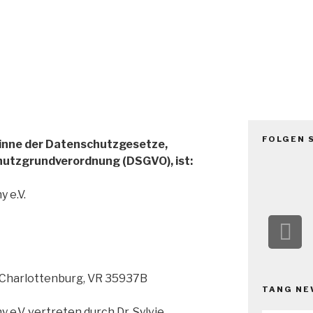
TANG e.
The African Network of Germany
FOLGEN 
 Sinne der Datenschutzgesetze,
utzgrundverordnung (DSGVO), ist:
 e.V.
 Charlottenburg, VR 35937B
TANG NE
e.V. vertreten durch Dr. Sylvie