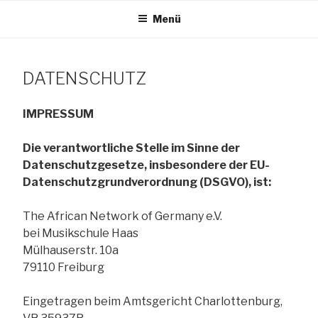
Zum
Menü
Inhalt
TANG e.V.
springen
DATENSCHUTZ
The African Network of Germany
IMPRESSUM
Die verantwortliche Stelle im Sinne der
Datenschutzgesetze, insbesondere der EU-
Datenschutzgrundverordnung (DSGVO), ist:
The African Network of Germany e.V.
bei Musikschule Haas
Mülhauserstr. 10a
79110 Freiburg
Eingetragen beim Amtsgericht Charlottenburg,