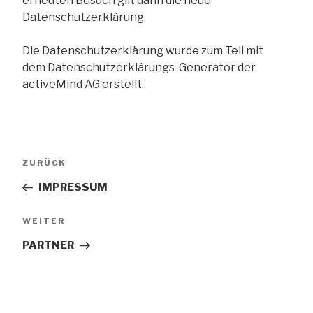
erneuten Besuch gilt dann die neue
Datenschutzerklärung.
Die Datenschutzerklärung wurde zum Teil mit
dem Datenschutzerklärungs-Generator der
activeMind AG erstellt.
Beitrags-
Vorheriger
ZURÜCK
Navigation
Beitrag
IMPRESSUM
Nächster
WEITER
Beitrag
PARTNER