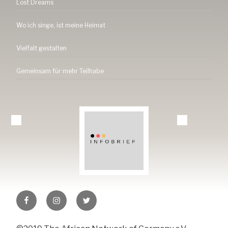
Lost Dreams
Wo ich singe, ist meine Heimat
Vielfalt gestalten
Gemeinsam für mehr Teilhabe
Tang-
Tang-
Tang-
ev.de
ev.de
ev.de
auf
auf
auf