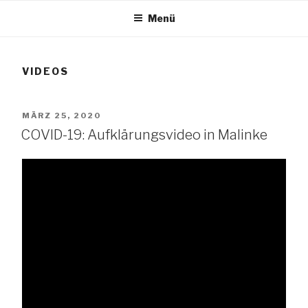
Zum
Menü
Inhalt
TANG e.V.
springen
VIDEOS
The African Network of Germany
VERÖFFENTLICHT
MÄRZ 25, 2020
AM
COVID-19: Aufklärungsvideo in Malinke