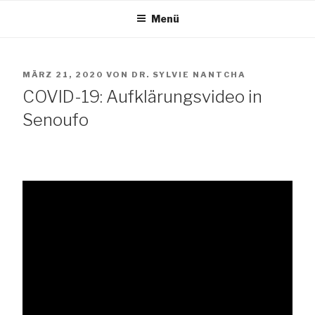
Zum
Menü
Inhalt
TANG e.V.
springen
VERÖFFENTLICHT
MÄRZ 21, 2020
VON
DR. SYLVIE NANTCHA
The African Network of Germany
AM
COVID-19: Aufklärungsvideo in
Senoufo