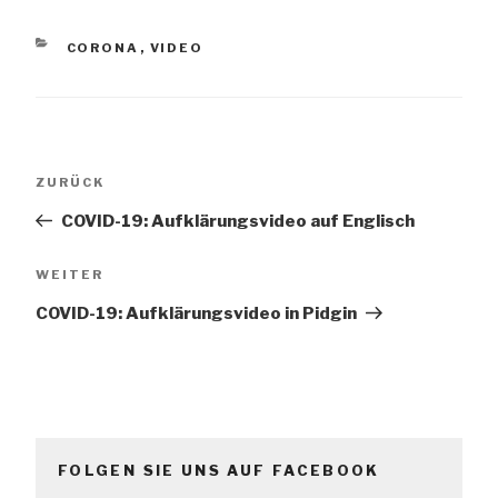
KATEGORIEN
CORONA
,
VIDEO
Beitrags-
Vorheriger
ZURÜCK
Navigation
Beitrag
COVID-19: Aufklärungsvideo auf Englisch
Nächster
WEITER
Beitrag
COVID-19: Aufklärungsvideo in Pidgin
FOLGEN SIE UNS AUF FACEBOOK