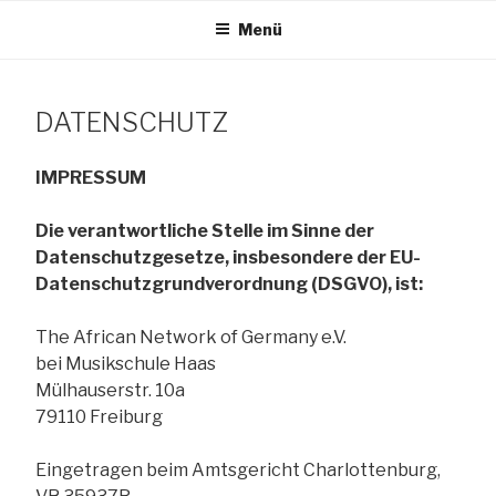
Zum
Menü
Inhalt
TANG e.V.
springen
DATENSCHUTZ
The African Network of Germany
IMPRESSUM
Die verantwortliche Stelle im Sinne der
Datenschutzgesetze, insbesondere der EU-
Datenschutzgrundverordnung (DSGVO), ist:
The African Network of Germany e.V.
bei Musikschule Haas
Mülhauserstr. 10a
79110 Freiburg
Eingetragen beim Amtsgericht Charlottenburg,