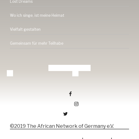
Lost Dreams
Wo ich singe, ist meine Heimat
Vielfalt gestalten
Gemeinsam für mehr Teilhabe
Tang-ev.de auf facebook
Tang-ev.de auf Instagramm
Tang-ev.de auf Twitter
©2019 The African Network of Germany e.V.