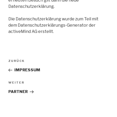
erneuten Besuch gilt dann die neue
Datenschutzerklärung.
Die Datenschutzerklärung wurde zum Teil mit
dem Datenschutzerklärungs-Generator der
activeMind AG erstellt.
Beitrags-
Vorheriger
ZURÜCK
Navigation
Beitrag
IMPRESSUM
Nächster
WEITER
Beitrag
PARTNER