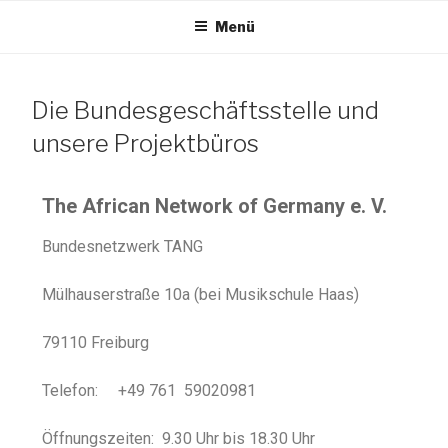
Menü
TANG e.V.
Die Bundesgeschäftsstelle und
The African Network of Germany
unsere Projektbüros
The African Network of Germany e. V.
Bundesnetzwerk TANG
Mülhauserstraße 10a (bei Musikschule Haas)
79110 Freiburg
Telefon: +49 761 59020981
Öffnungszeiten: 9.30 Uhr bis 18.30 Uhr