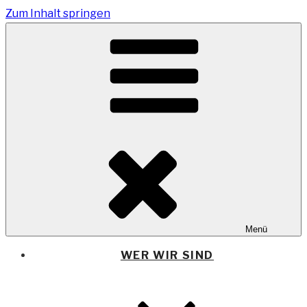
Zum Inhalt springen
TANG
e.V.
Menü
The African Network of Germany
WER WIR SIND