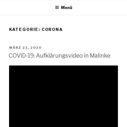
Zum
Menü
Inhalt
TANG e.V.
springen
KATEGORIE:
CORONA
The African Network of Germany
VERÖFFENTLICHT
MÄRZ 23, 2020
AM
COVID-19: Aufklärungsvideo in Malinke