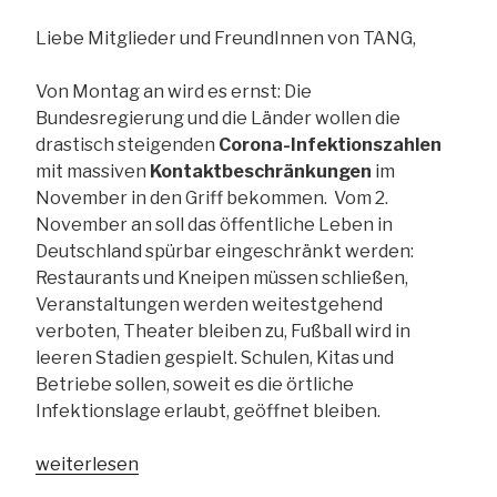
Jahresrückblick
des
Liebe Mitglieder und FreundInnen von TANG,
Bundesnetzwerks
TANG“
Von Montag an wird es ernst: Die
Bundesregierung und die Länder wollen die
drastisch steigenden
Corona-Infektionszahlen
mit massiven
Kontaktbeschränkungen
im
November in den Griff bekommen. Vom 2.
November an soll das öffentliche Leben in
Deutschland spürbar eingeschränkt werden:
Restaurants und Kneipen müssen schließen,
Veranstaltungen werden weitestgehend
verboten, Theater bleiben zu, Fußball wird in
leeren Stadien gespielt. Schulen, Kitas und
Betriebe sollen, soweit es die örtliche
Infektionslage erlaubt, geöffnet bleiben.
„Zwischen
weiterlesen
Kontaktbeschränkungen