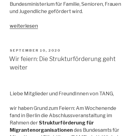
Bundesministerium für Familie, Senioren, Frauen
und Jugendliche gefördert wird.
„Unser
weiterlesen
neues
Projekt
“Demokratie
VERÖFFENTLICHT
SEPTEMBER 10, 2020
leben”“
AM
Wir feiern: Die Strukturförderung geht
weiter
Liebe Mitglieder und FreundInnen von TANG,
wir haben Grund zum Feiern: Am Wochenende
fand in Berlin die Abschlussveranstaltung im
Rahmen der
Strukturförderung für
Migrantenorganisationen
des Bundesamts für