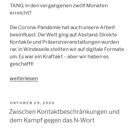
TANG, in den vergangenen zwölf Monaten
erreicht?
Die Corona-Pandemie hat auch unsere Arbeit
beeinflusst. Die Welt ging auf Abstand. Direkte
Kontakte und Präsenzveranstaltungen wurden
rar, in Windeseile stellten wir auf digitale Formate
um. Es war ein Kraftakt – aber wir haben es
geschafft!
„Was
weiterlesen
hat
uns
im
VERÖFFENTLICHT
OKTOBER 29, 2020
Jahr
AM
Zwischen Kontaktbeschränkungen und
2020
dem Kampf gegen das N-Wort
bewegt?
Der