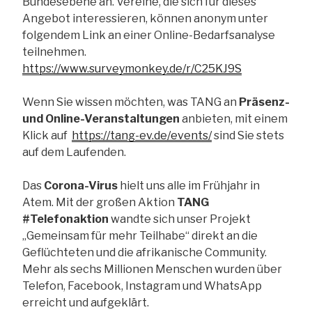
Bundesebene an. Vereine, die sich für dieses
Angebot interessieren, können anonym unter
folgendem Link an einer Online-Bedarfsanalyse
teilnehmen.
https://www.surveymonkey.de/r/C25KJ9S
Wenn Sie wissen möchten, was TANG an
Präsenz-
und Online-Veranstaltungen
anbieten, mit einem
Klick auf
https://tang-ev.de/events/
sind Sie stets
auf dem Laufenden.
Das
Corona-Virus
hielt uns alle im Frühjahr in
Atem. Mit der großen Aktion
TANG
#Telefonaktion
wandte sich unser Projekt
„Gemeinsam für mehr Teilhabe“ direkt an die
Geflüchteten und die afrikanische Community.
Mehr als sechs Millionen Menschen wurden über
Telefon, Facebook, Instagram und WhatsApp
erreicht und aufgeklärt.