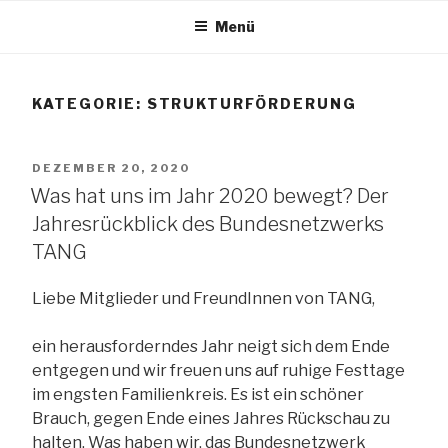
Zum
Menü
Inhalt
TANG e.V.
springen
KATEGORIE:
STRUKTURFÖRDERUNG
The African Network of Germany
VERÖFFENTLICHT
DEZEMBER 20, 2020
AM
Was hat uns im Jahr 2020 bewegt? Der
Jahresrückblick des Bundesnetzwerks
TANG
Liebe Mitglieder und FreundInnen von TANG,
ein herausforderndes Jahr neigt sich dem Ende
entgegen und wir freuen uns auf ruhige Festtage
im engsten Familienkreis. Es ist ein schöner
Brauch, gegen Ende eines Jahres Rückschau zu
halten. Was haben wir, das Bundesnetzwerk