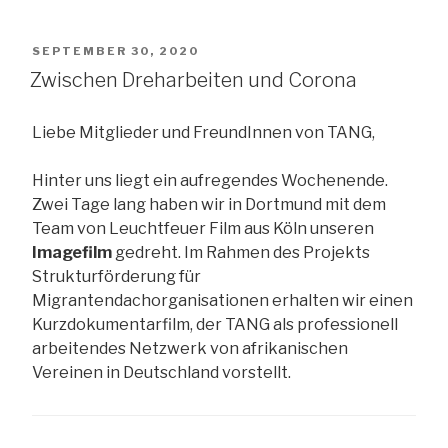
und
dem
VERÖFFENTLICHT
SEPTEMBER 30, 2020
Kampf
AM
Zwischen Dreharbeiten und Corona
gegen
das
Liebe Mitglieder und FreundInnen von TANG,
N-
Wort“
Hinter uns liegt ein aufregendes Wochenende.
Zwei Tage lang haben wir in Dortmund mit dem
Team von Leuchtfeuer Film aus Köln unseren
Imagefilm
gedreht. Im Rahmen des Projekts
Strukturförderung für
Migrantendachorganisationen erhalten wir einen
Kurzdokumentarfilm, der TANG als professionell
arbeitendes Netzwerk von afrikanischen
Vereinen in Deutschland vorstellt.