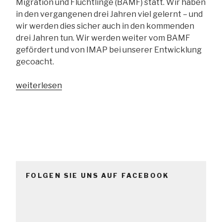
Migration und Flüchtlinge (BAMF) statt. Wir haben
in den vergangenen drei Jahren viel gelernt – und
wir werden dies sicher auch in den kommenden
drei Jahren tun. Wir werden weiter vom BAMF
gefördert und von IMAP bei unserer Entwicklung
gecoacht.
„Wir
weiterlesen
feiern:
Die
Strukturförderung
geht
weiter“
FOLGEN SIE UNS AUF FACEBOOK