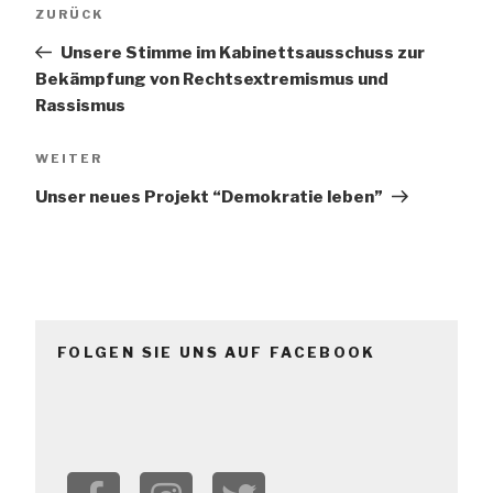
Vorheriger
ZURÜCK
Navigation
Beitrag
Unsere Stimme im Kabinettsausschuss zur
Bekämpfung von Rechtsextremismus und
Rassismus
Nächster
WEITER
Beitrag
Unser neues Projekt “Demokratie leben”
FOLGEN SIE UNS AUF FACEBOOK