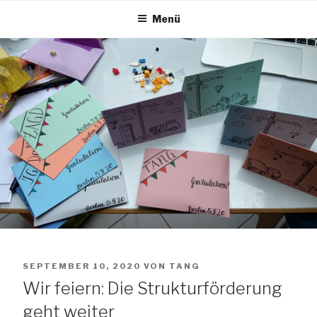
Zum
Menü
Inhalt
springen
TANG e.V.
The African Network of Germany
VERÖFFENTLICHT
SEPTEMBER 10, 2020
VON
TANG
AM
Wir feiern: Die Strukturförderung
geht weiter