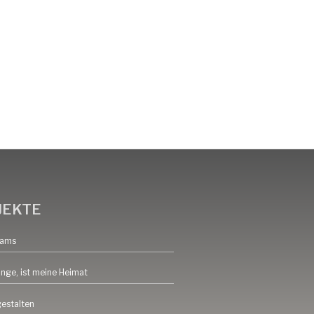
JEKTE
eams
inge, ist meine Heimat
gestalten