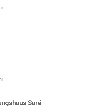
hr
n
Uhr
gungshaus Saré