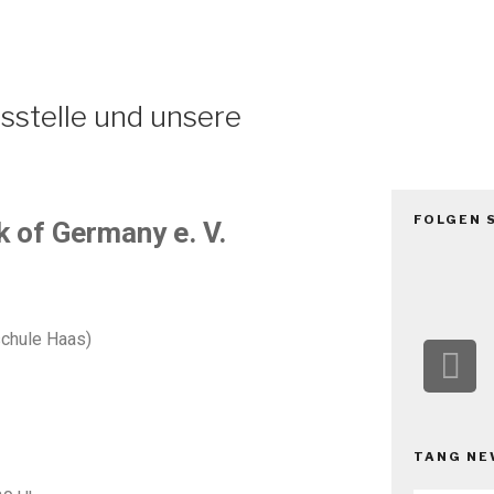
TANG e.
sstelle und unsere
The African Network of Germany
FOLGEN 
k of Germany e. V.
chule Haas)
TANG NE