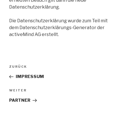
erneuten Besuch gilt dann die neue
Datenschutzerklärung.
Die Datenschutzerklärung wurde zum Teil mit
dem Datenschutzerklärungs-Generator der
activeMind AG erstellt.
Beitrags-
Vorheriger
ZURÜCK
Navigation
Beitrag
IMPRESSUM
Nächster
WEITER
Beitrag
PARTNER