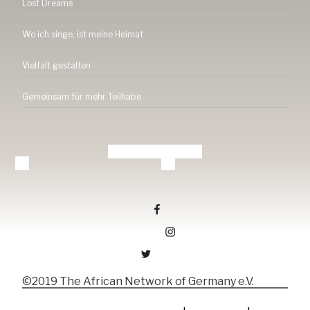
Lost Dreams
Wo ich singe, ist meine Heimat
Vielfalt gestalten
Gemeinsam für mehr Teilhabe
Tang-ev.de auf facebook
Tang-ev.de auf Instagramm
Tang-ev.de auf Twitter
©2019 The African Network of Germany e.V.