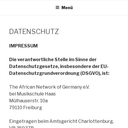
Zum
Menü
Inhalt
TANG e.V.
springen
DATENSCHUTZ
The African Network of Germany
IMPRESSUM
Die verantwortliche Stelle im Sinne der
Datenschutzgesetze, insbesondere der EU-
Datenschutzgrundverordnung (DSGVO), ist:
The African Network of Germany e.V.
bei Musikschule Haas
Mülhauserstr. 10a
79110 Freiburg
Eingetragen beim Amtsgericht Charlottenburg,