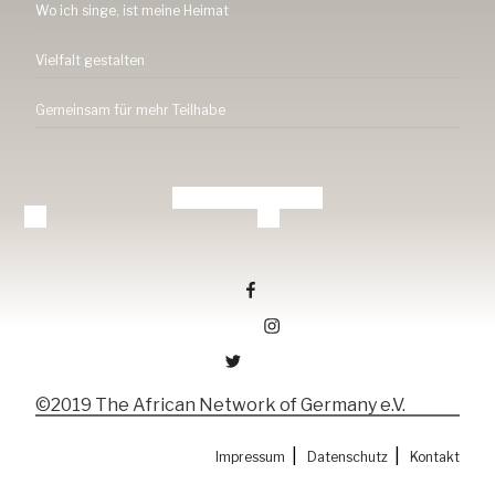
Wo ich singe, ist meine Heimat
Vielfalt gestalten
Gemeinsam für mehr Teilhabe
Tang-ev.de auf facebook
Tang-ev.de auf Instagramm
Tang-ev.de auf Twitter
©2019 The African Network of Germany e.V.
|
|
Impressum
Datenschutz
Kontakt