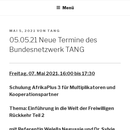
Zum
Menü
Inhalt
TANG e.V.
springen
VERÖFFENTLICHT
MAI 5, 2021
VON
TANG
The African Network of Germany
AM
05.05.21 Neue Termine des
Bundesnetzwerk TANG
Freitag, 07. Mai 2021, 16:00 bis 17:30
Schulung AfrikaPlus 3 für Multiplikatoren und
Kooperationspartner
Thema: Einführung in die Welt der Freiwilligen
Rückkehr Teil 2
mit Referentin Welella Negussie und Dr. Sylvie