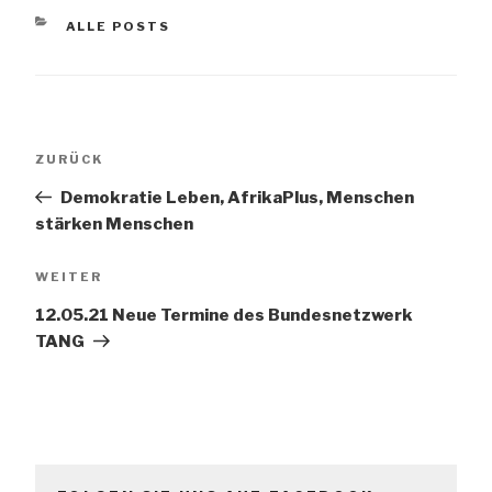
KATEGORIEN
ALLE POSTS
Beitrags-
Vorheriger
ZURÜCK
Navigation
Beitrag
Demokratie Leben, AfrikaPlus, Menschen
stärken Menschen
Nächster
WEITER
Beitrag
12.05.21 Neue Termine des Bundesnetzwerk
TANG