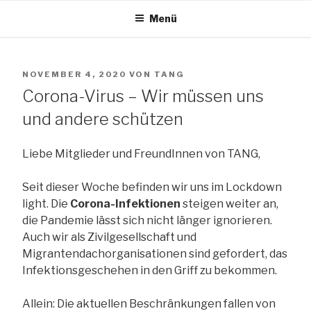
Zum
Menü
Inhalt
TANG e.V.
springen
VERÖFFENTLICHT
NOVEMBER 4, 2020
VON
TANG
The African Network of Germany
AM
Corona-Virus – Wir müssen uns
und andere schützen
Liebe Mitglieder und FreundInnen von TANG,
Seit dieser Woche befinden wir uns im Lockdown
light. Die
Corona-Infektionen
steigen weiter an,
die Pandemie lässt sich nicht länger ignorieren.
Auch wir als Zivilgesellschaft und
Migrantendachorganisationen sind gefordert, das
Infektionsgeschehen in den Griff zu bekommen.
Allein: Die aktuellen Beschränkungen fallen von