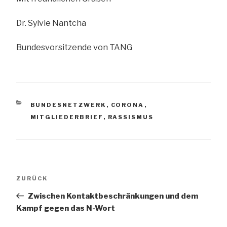
Dr. Sylvie Nantcha
Bundesvorsitzende von TANG
KATEGORIEN
BUNDESNETZWERK
,
CORONA
,
MITGLIEDERBRIEF
,
RASSISMUS
Beitrags-
Vorheriger
ZURÜCK
Navigation
Beitrag
Zwischen Kontaktbeschränkungen und dem
Kampf gegen das N-Wort