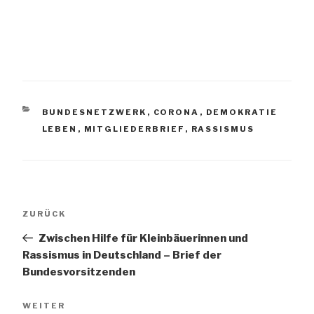
KATEGORIEN
BUNDESNETZWERK
,
CORONA
,
DEMOKRATIE
LEBEN
,
MITGLIEDERBRIEF
,
RASSISMUS
Beitrags-
Vorheriger
ZURÜCK
Navigation
Beitrag
Zwischen Hilfe für Kleinbäuerinnen und
Rassismus in Deutschland – Brief der
Bundesvorsitzenden
Nächster
WEITER