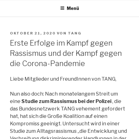
Zum
Menü
Inhalt
TANG e.V.
springen
VERÖFFENTLICHT
OKTOBER 21, 2020
VON
TANG
The African Network of Germany
AM
Erste Erfolge im Kampf gegen
Rassismus und der Kampf gegen
die Corona-Pandemie
Liebe Mitglieder und FreundInnen von TANG,
Nun also doch: Nach monatelangem Streit um
eine
Studie zum Rassismus bei der Polizei
, die
das Bundesnetzwerk TANG vehement gefordert
hat, hat sich die Große Koalition auf einen
Kompromiss geeinigt. Untersucht wird in einer
Studie zum Alltagsrassismus „die Entwicklung und
Verbreitung diskriminierender Handlungen in der