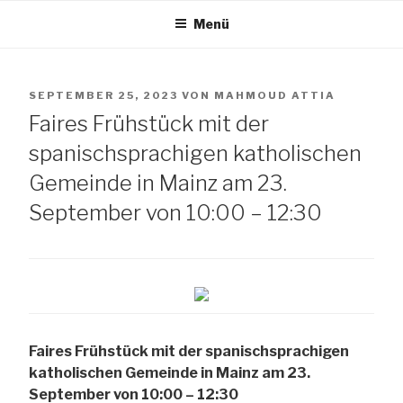
Zum
Menü
Inhalt
TANG e.V.
springen
VERÖFFENTLICHT
SEPTEMBER 25, 2023
VON
MAHMOUD ATTIA
The African Network of Germany
AM
Faires Frühstück mit der
spanischsprachigen katholischen
Gemeinde in Mainz am 23.
September von 10:00 – 12:30
Faires Frühstück mit der spanischsprachigen
katholischen Gemeinde in Mainz am 23.
September von 10:00 –
12:30