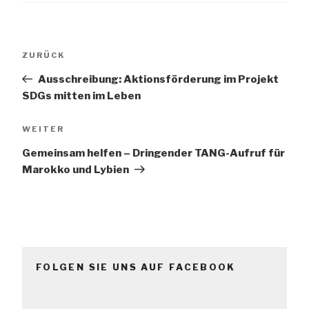
Beitrags-
Vorheriger
ZURÜCK
Navigation
Beitrag
Ausschreibung: Aktionsförderung im Projekt
SDGs mitten im Leben
Nächster
WEITER
Beitrag
Gemeinsam helfen – Dringender TANG-Aufruf für
Marokko und Lybien
FOLGEN SIE UNS AUF FACEBOOK