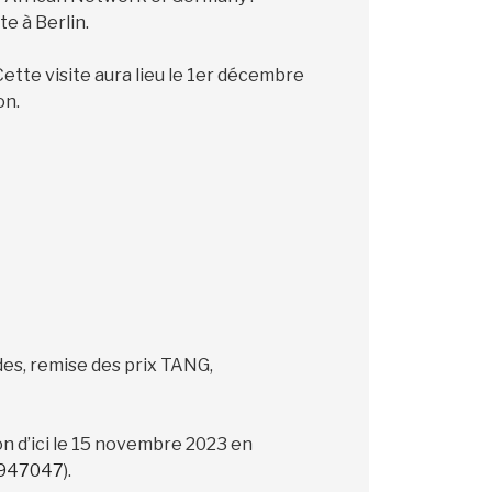
e à Berlin.
Cette visite aura lieu le 1er décembre
on.
des, remise des prix TANG,
on d’ici le 15 novembre 2023 en
2947047
).