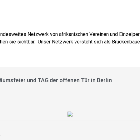
TANG e.
The African Network of Germany
bundesweites Netzwerk von afrikanischen Vereinen und Einzelper
hen sie sichtbar. Unser Netzwerk versteht sich als Brückenbau
äumsfeier und TAG der offenen Tür in Berlin
,