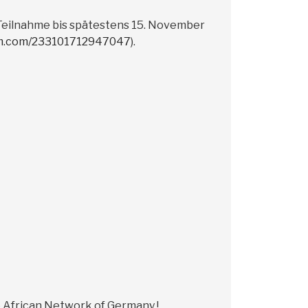
 Teilnahme bis spätestens 15. November
orm.com/233101712947047
).
e African Network of Germany !