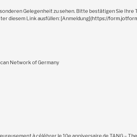
besonderen Gelegenheit zu sehen. Bitte bestätigen Sie Ihre
ter diesem Link ausfüllen: [Anmeldung](
https://form.jotf
ican Network of Germany
haleureusement à célébrer le 10e anniversaire de TANG – Th