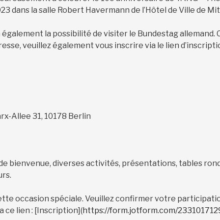
23 dans la salle Robert Havermann de l’Hôtel de Ville de Mitt
a également la possibilité de visiter le Bundestag allemand. 
sse, veuillez également vous inscrire via le lien d’inscripti
rx-Allee 31, 10178 Berlin
e bienvenue, diverses activités, présentations, tables ron
rs.
ette occasion spéciale. Veuillez confirmer votre participati
 ce lien : [Inscription](
https://form.jotform.com/23310171