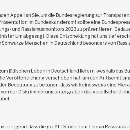
nden Appell an Sie, um die Bundesregierung zur Transpare
 Präsentation im Bundeskanzleramt sollte eine Bundespress
ungs- und Rassismusmonitors 2023 zu präsentieren. Bedau
sterium abgesagt. Diese Entscheidung hat uns tief erschü
ss Schwarze Menschen in Deutschland besonders von Rassis
zum jüdischen Leben in Deutschland liefern, weshalb das B
e Veröffentlichung verschoben hat, um den Antisemitismu
nder Bedeutung zu betonen, dass wir keineswegs eine Hier
men der Diskriminierung untergraben das gesellschaftlic
abel.
niserregend, dass die größte Studie zum Thema Rassismus 