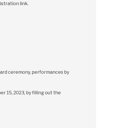
stration link.
Award ceremony, performances by
 15, 2023, by filling out the