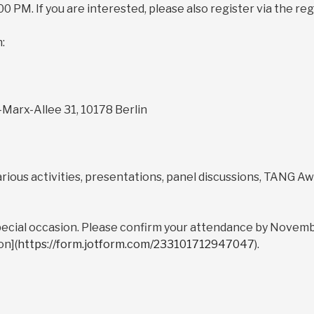
 PM. If you are interested, please also register via the regi
:
-Marx-Allee 31, 10178 Berlin
ious activities, presentations, panel discussions, TANG 
special occasion. Please confirm your attendance by November
on](
https://form.jotform.com/233101712947047
).