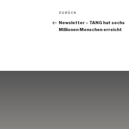
Beitrags-
Vorheriger
ZURÜCK
Navigation
Beitrag
Newsletter – TANG hat sechs
Millionen Menschen erreicht