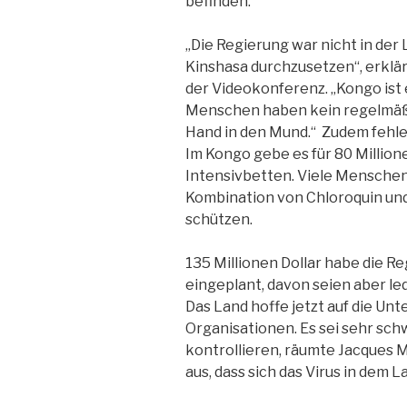
befinden.
„Die Regierung war nicht in der
Kinshasa durchzusetzen“, erkl
der Videokonferenz. „Kongo ist 
Menschen haben kein regelmäß
Hand in den Mund.“ Zudem fehle
Im Kongo gebe es für 80 Millio
Intensivbetten. Viele Menschen
Kombination von Chloroquin und
schützen.
135 Millionen Dollar habe die 
eingeplant, davon seien aber led
Das Land hoffe jetzt auf die Un
Organisationen. Es sei sehr sc
kontrollieren, räumte Jacques 
aus, dass sich das Virus in dem