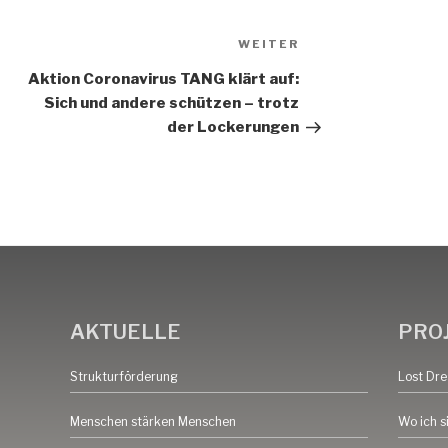
Nächster
WEITER
Beitrag
Aktion Coronavirus TANG klärt auf:
Sich und andere schützen – trotz
der Lockerungen
AKTUELLE
PRO
Strukturförderung
Lost Dr
Menschen stärken Menschen
Wo ich s