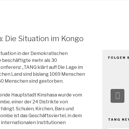
TANG e.
The African Network of Germany
a: Die Situation im Kongo
ituation in der Demokratischen
FOLGEN 
 beschäftigte mehr als 30
onferenz „TANG klärt auf! Die Lage im
schen Land sind bislang 1069 Menschen
t, 50 Menschen sind gestorben.
hlende Hauptstadt Kinshasa wurde vom
mbe, einer der 24 Distrikte von
hängt. Schulen, Kirchen, Bars und
ombe ist das Geschäftsviertel, in dem
TANG NE
 internationalen Institutionen