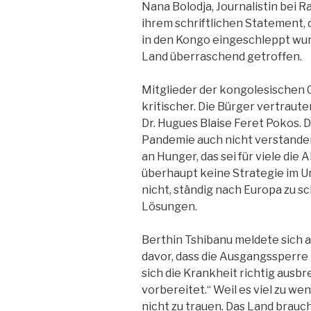
Nana Bolodja, Journalistin bei R
ihrem schriftlichen Statement, 
in den Kongo eingeschleppt wu
Land überraschend getroffen.
Mitglieder der kongolesischen
kritischer. Die Bürger vertraut
Dr. Hugues Blaise Feret Pokos. 
Pandemie auch nicht verstanden
an Hunger, das sei für viele die
überhaupt keine Strategie im U
nicht, ständig nach Europa zu s
Lösungen.
Berthin Tshibanu meldete sich a
davor, dass die Ausgangssperre
sich die Krankheit richtig ausbr
vorbereitet.“ Weil es viel zu wen
nicht zu trauen. Das Land brauc