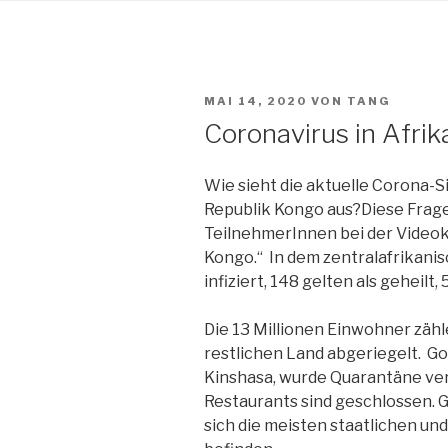
Zum
Inhalt
springen
VERÖFFENTLICHT
MAI 14, 2020
VON
TANG
AM
Coronavirus in Afrik
Wie sieht die aktuelle Corona-S
Republik Kongo aus?Diese Frage
TeilnehmerInnen bei der Videok
Kongo.“ In dem zentralafrikani
infiziert, 148 gelten als geheil
Die 13 Millionen Einwohner zä
restlichen Land abgeriegelt. Go
Kinshasa, wurde Quarantäne ver
Restaurants sind geschlossen. G
sich die meisten staatlichen und