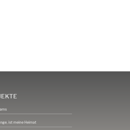
JEKTE
eams
inge, ist meine Heimat