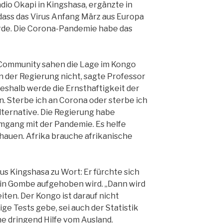
adio Okapi in Kingshasa, ergänzte in
dass das Virus Anfang März aus Europa
rde. Die Corona-Pandemie habe das
 Community sahen die Lage im Kongo
en der Regierung nicht, sagte Professor
Deshalb werde die Ernsthaftigkeit der
. Sterbe ich an Corona oder sterbe ich
 Alternative. Die Regierung habe
mgang mit der Pandemie. Es helfe
chauen. Afrika brauche afrikanische
us Kingshasa zu Wort: Er fürchte sich
 in Gombe aufgehoben wird. „Dann wird
eiten. Der Kongo ist darauf nicht
ige Tests gebe, sei auch der Statistik
he dringend Hilfe vom Ausland.