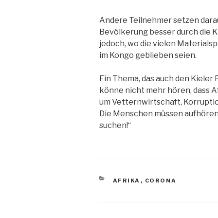
Andere Teilnehmer setzen darau
Bevölkerung besser durch die K
jedoch, wo die vielen Material
im Kongo geblieben seien.
Ein Thema, das auch den Kieler 
könne nicht mehr hören, dass A
um Vetternwirtschaft, Korrupti
Die Menschen müssen aufhören
suchen!“
KATEGORIEN
AFRIKA
,
CORONA