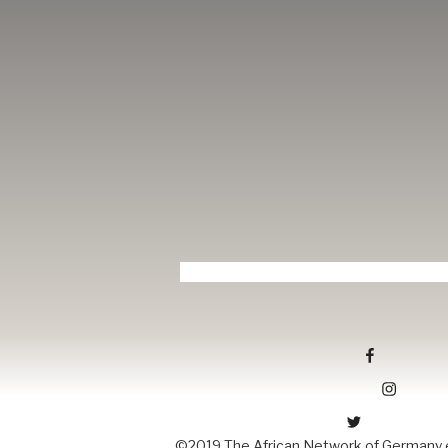
Tang-ev.de auf facebook
Tang-ev.de auf Instagramm
Tang-ev.de auf Twitter
©2019 The African Network of Germany e