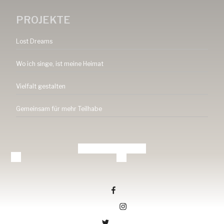
PROJEKTE
Lost Dreams
Wo ich singe, ist meine Heimat
Vielfalt gestalten
Gemeinsam für mehr Teilhabe
Tang-ev.de auf facebook
Tang-ev.de auf Instagramm
Tang-ev.de auf Twitter