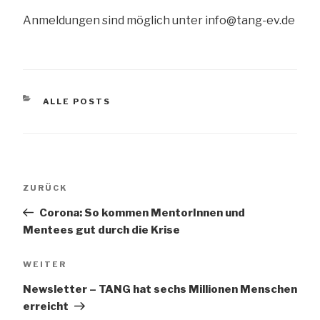
Anmeldungen sind möglich unter info@tang-ev.de
KATEGORIEN
ALLE POSTS
Beitrags-
Vorheriger
ZURÜCK
Navigation
Beitrag
Corona: So kommen MentorInnen und
Mentees gut durch die Krise
Nächster
WEITER
Beitrag
Newsletter – TANG hat sechs Millionen Menschen
erreicht