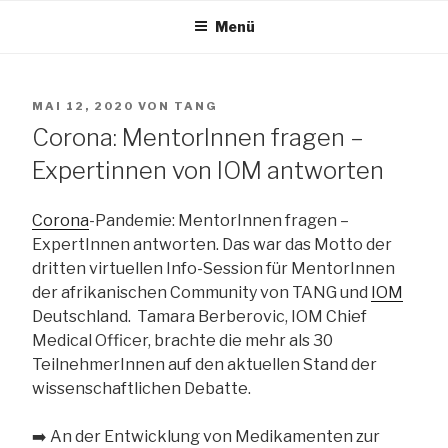
Zum
Menü
Inhalt
TANG e.V.
springen
VERÖFFENTLICHT
MAI 12, 2020
VON
TANG
The African Network of Germany
AM
Corona: MentorInnen fragen –
Expertinnen von IOM antworten
Corona
-Pandemie: MentorInnen fragen –
ExpertInnen antworten. Das war das Motto der
dritten virtuellen Info-Session für MentorInnen
der afrikanischen Community von TANG und
IOM
Deutschland. Tamara Berberovic, IOM Chief
Medical Officer, brachte die mehr als 30
TeilnehmerInnen auf den aktuellen Stand der
wissenschaftlichen Debatte.
➡️
An der Entwicklung von Medikamenten zur