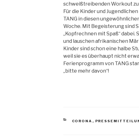
schweißtreibenden Workout zu 
Für die Kinder und Jugendliche
TANG in diesen ungewöhnlichen
Woche. Mit Begeisterung sind S
„Kopfrechnen mit Spaß“ dabei. 
und lauschen afrikanischen Mär
Kinder sind schon eine halbe Stu
weil sie es überhaupt nicht erw
Ferienprogramm von TANG startet.
„bitte mehr davon“!
KATEGORIEN
CORONA
,
PRESSEMITTEILU