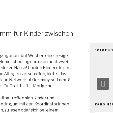
TANG e.
The African Network of Germany
amm für Kinder zwischen
FOLGEN 
ergangenen fünf Wochen eine riesige
Homeschooling und dann noch zwei
der zu Hause! Um den Kindern in den
 Alltag zu verschaffen, bietet das
can Network of Germany, seit dem 8.
für Drei- bis 14-Jährige an.
itag treffen sich Kinder und
eting, um mit den KoordinatorInnen
TANG NE
, zu lesen oder sich bei einem