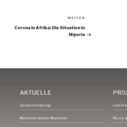
Nächster
WEITER
Beitrag
Corona in Afrika: Die Situation in
Nigeria
AKTUELLE
PRO
Strukturförderung
Lost Dr
Menschen stärken Menschen
Wo ich s