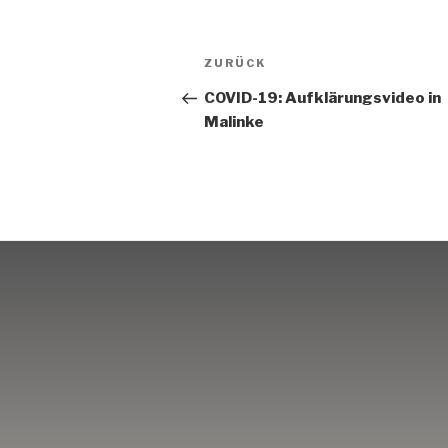
Beitrags-
Vorheriger
ZURÜCK
Navigation
Beitrag
COVID-19: Aufklärungsvideo in
Malinke