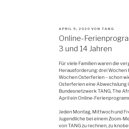
Zum
Inhalt
springen
VERÖFFENTLICHT
APRIL 9, 2020
VON
TANG
AM
Online-Ferienprogr
3 und 14 Jahren
Für viele Familien waren die v
Herausforderung: drei Wochen 
Wochen Osterferien – schon wie
Osterferien eine Abwechslung im
Bundesnetzwerk TANG, The Afri
April ein Online-Ferienprogramm 
Jeden Montag, Mittwoch und Fre
Jugendliche bei einem Zoom-Me
von TANG zu rechnen, zu knobeln