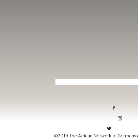
Tang-ev.de auf facebook
Tang-ev.de auf Instagramm
Tang-ev.de auf Twitter
©2019 The African Network of Germany e