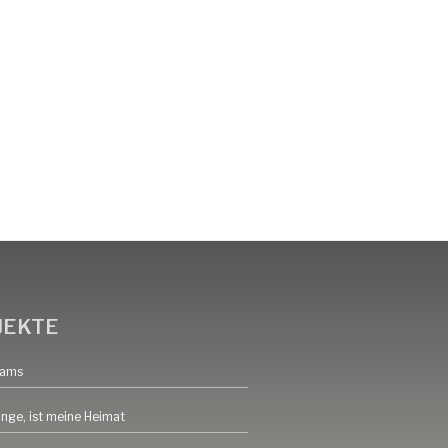
JEKTE
eams
inge, ist meine Heimat